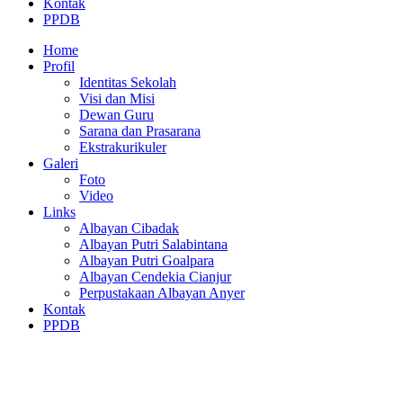
Kontak
PPDB
Home
Profil
Identitas Sekolah
Visi dan Misi
Dewan Guru
Sarana dan Prasarana
Ekstrakurikuler
Galeri
Foto
Video
Links
Albayan Cibadak
Albayan Putri Salabintana
Albayan Putri Goalpara
Albayan Cendekia Cianjur
Perpustakaan Albayan Anyer
Kontak
PPDB