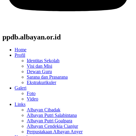
ppdb.albayan.or.id
Home
Profil
Identitas Sekolah
Visi dan Misi
Dewan Guru
Sarana dan Prasarana
Ekstrakurikuler
Galeri
Foto
Video
Links
Albayan Cibadak
Albayan Putri Salabintana
Albayan Putri Goalpara
Albayan Cendekia Cianjur
Perpustakaan Albayan Anyer