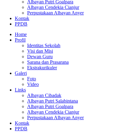
Albayan Putri Goalpara
Albayan Cendekia Cianjur
Perpustakaan Albayan Anyer
Kontak
PPDB
Home
Profil
Identitas Sekolah
Visi dan Misi
Dewan Guru
Sarana dan Prasarana
Ekstrakurikuler
Galeri
Foto
Video
Links
Albayan Cibadak
Albayan Putri Salabintana
Albayan Putri Goalpara
Albayan Cendekia Cianjur
Perpustakaan Albayan Anyer
Kontak
PPDB