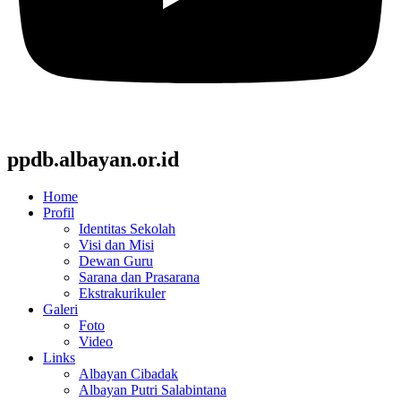
ppdb.albayan.or.id
Home
Profil
Identitas Sekolah
Visi dan Misi
Dewan Guru
Sarana dan Prasarana
Ekstrakurikuler
Galeri
Foto
Video
Links
Albayan Cibadak
Albayan Putri Salabintana