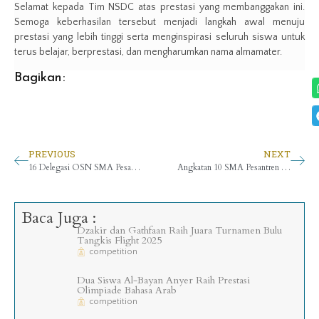
Selamat kepada Tim NSDC atas prestasi yang membanggakan ini.
Semoga keberhasilan tersebut menjadi langkah awal menuju
prestasi yang lebih tinggi serta menginspirasi seluruh siswa untuk
terus belajar, berprestasi, dan mengharumkan nama almamater.
Bagikan :
PREVIOUS
NEXT
16 Delegasi OSN SMA Pesantren Unggul Al-Bayan Anyer Lolos ke Tingkat Provinsi OSN 2026
Angkatan 10 SMA Pesantren Unggul Al-Bayan Anyer Lulus 100% di PTN dan PTLN
Baca Juga :
Dzakir dan Gathfaan Raih Juara Turnamen Bulu
Tangkis Flight 2025
competition
Dua Siswa Al-Bayan Anyer Raih Prestasi
Olimpiade Bahasa Arab
competition