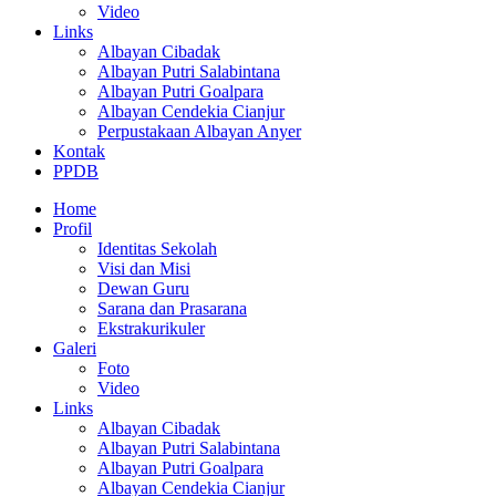
Video
Links
Albayan Cibadak
Albayan Putri Salabintana
Albayan Putri Goalpara
Albayan Cendekia Cianjur
Perpustakaan Albayan Anyer
Kontak
PPDB
Home
Profil
Identitas Sekolah
Visi dan Misi
Dewan Guru
Sarana dan Prasarana
Ekstrakurikuler
Galeri
Foto
Video
Links
Albayan Cibadak
Albayan Putri Salabintana
Albayan Putri Goalpara
Albayan Cendekia Cianjur